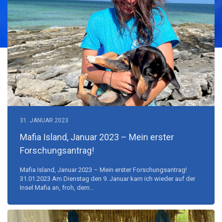
A.mira
31. JANUAR 2023
Mafia Island, Januar 2023 – Mein erster
Forschungs­antrag!
Mafia Island, Januar 2023 – Mein erster Forschungsantrag!
31.01.2023 Am Dienstag den 9. Januar kam ich wieder auf der
Insel Mafia an, froh, dem…