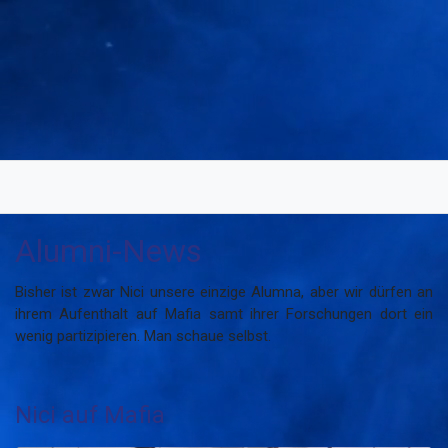
Alumni-News
Bisher ist zwar Nici unsere einzige Alumna, aber wir dürfen an
ihrem Aufenthalt auf Mafia samt ihrer Forschungen dort ein
wenig partizipieren. Man schaue selbst.
Nici auf Mafia