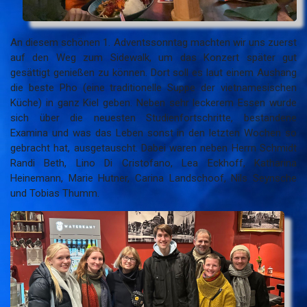
An diesem schönen 1. Adventssonntag machten wir uns zuerst
auf den Weg zum Sidewalk, um das Konzert später gut
gesättigt genießen zu können. Dort soll es laut einem Aushang
die beste Pho (eine traditionelle Suppe der vietnamesischen
Küche) in ganz Kiel geben. Neben sehr leckerem Essen wurde
sich über die neuesten Studienfortschritte, bestandene
Examina und was das Leben sonst in den letzten Wochen so
gebracht hat, ausgetauscht. Dabei waren neben Herrn Schmidt
Randi Beth, Lino Di Cristofano, Lea Eckhoff, Katharina
Heinemann, Marie Hutner, Carina Landschoof, Nils Seynsche
und Tobias Thumm.