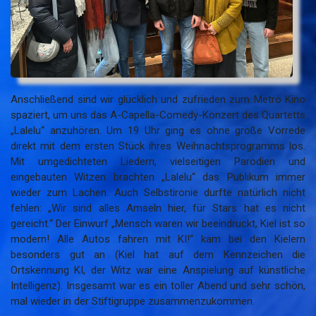
Anschließend sind wir glücklich und zufrieden zum Metro Kino
spaziert, um uns das A-Capella-Comedy-Konzert des Quartetts
„Lalelu“ anzuhören. Um 19 Uhr ging es ohne große Vorrede
direkt mit dem ersten Stück ihres Weihnachtsprogramms los.
Mit umgedichteten Liedern, vielseitigen Parodien und
eingebauten Witzen brachten „Lalelu“ das Publikum immer
wieder zum Lachen. Auch Selbstironie durfte natürlich nicht
fehlen: „Wir sind alles Amseln hier, für Stars hat es nicht
gereicht.“ Der Einwurf „Mensch waren wir beeindruckt, Kiel ist so
modern! Alle Autos fahren mit KI!“ kam bei den Kielern
besonders gut an (Kiel hat auf dem Kennzeichen die
Ortskennung KI, der Witz war eine Anspielung auf künstliche
Intelligenz). Insgesamt war es ein toller Abend und sehr schön,
mal wieder in der Stiftigruppe zusammenzukommen.