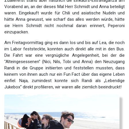
Zuallererst stand aber natürlich die Einkaufs-Extravaganza am
Vorabend an, an der dieses Mal Herr Schmidt und Anna beteiligt
waren. Eingekauft wurde für Chili und asiatische Nudeln und
hätte Anna gewusst, wie scharf das alles werden würde, hätte
sie Herrn Schmidt nicht nochmal daran erinnert, Peperoni
einzupacken.
Am Freitagvormittag ging es dann los und bis auf Lea, die noch
im Labor feststeckte, konnten auch direkt alle mit in den Bus.
Die Fahrt war eine vergnügliche Angelegenheit, bei der die
"Alteingesessenen" (Nici, Nils, Tobi und Anna) den Neuzugang
Randi in die Gruppe initiierten und feststellen mussten, dass
keinem von ihnen auch nur ein Fun Fact über das eigene Leben
einfiel. Naja, zumindest konnte sich Randi als „Lebendige
Jukebox“ direkt profilieren, wir waren alle ziemlich beeindruckt!